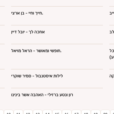
יב
חייך וחיי - בן ארצי.
לב
אחכה לך - יובל דיין
כל
חופשי ומאושר - הראל מויאל.
ע)
קה
לילות איסטנבול - סמיר שוקרי
רון ונטע ברזילי - האהבה אשר בינינו