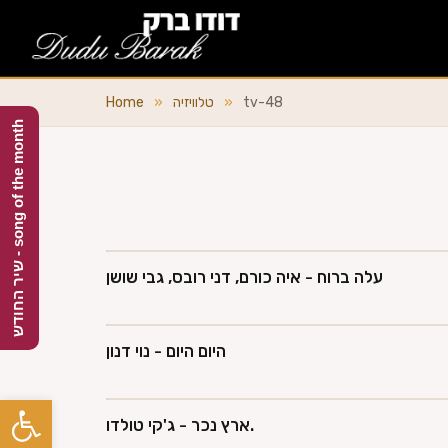
tv-48
»
טלוויזיה
»
Home
h
ש
י
ר
ה
ח
ו
ד
ש
-
s
o
n
g
o
f
t
h
e
m
o
n
t
עלה ברוח - איה כורם, דני רובס, גבי שושן
היום היום - נוי דנון
Open toolbar
ארץ נכר - ג'קי טולדו.