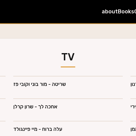
about
Books
TV
ון
שריטה - מור בוני וקובי פז
רי
אחכה לך - שרון קרלן
מן
עלה ברוח - מיי פיינגולד