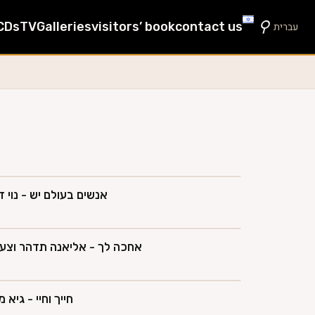
⚲
CDs
TV
Galleries
visitors’ book
contact us
עברית
אנשים בעולם יש - נוי דנ
אחכה לך - אליאנה תדהר וצעי
חייך וחיי - גיא מ