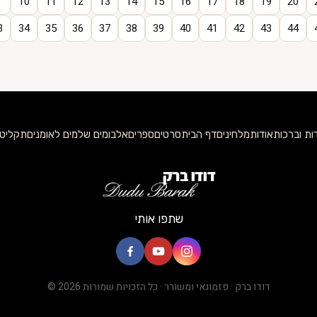
10
11
12
13
14
15
16
17
18
19
20
3
34
35
36
37
38
39
40
41
42
43
44
ות וברכות
אודות
מלחינים
דף הבית
סרטים
ספרים
אלבומים שלמים לאומנים
תקליטו
שתפו אותי
© 2026 דודו ברק · פזמונאי ומשורר · כל הזכויות שמורות