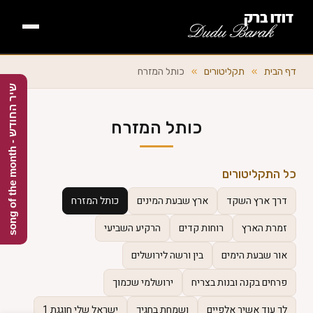
דף הבית
דף הבית
»
תקליטורים
»
כותל המזרח
ש
h
אודות +
כותל המזרח
י
ר
ה
ח
ו
ד
ש
-
s
o
n
g
o
f
t
h
e
m
o
n
t
השירים +
כל התקליטורים
ספרים
דרך ארץ השקד
ארץ שבעת המינים
כותל המזרח
זמרת הארץ
רוחות קדים
הרקיע השביעי
תקליטורים +
אור שבעת הימים
בין ורשה לירושלים
מלחינים
פרחים בקנה ובנות בצריח
ירושלמי שכמוך
לך עוד אשיר אלפיים
ושמחת בחגיך
ישראל שלי חוגגת 1