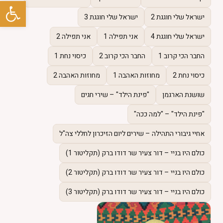
פתח סרגל
פרוייקטים +
ישראל שלי חוגגת 2
ישראל שלי חוגגת 3
ישראל שלי חוגגת 4
אני תפילה 1
אני תפילה 2
טלוויזיה +
החבר הכי קרוב 1
החבר הכי קרוב 2
כיסוי נחת 1
גלריות
כיסוי נחת 2
מחוזות האהבה 1
מחוזות האהבה 2
שושנת הארגמן
"פינת הילד" – שירי חגים
ספר אורחים
"פינת הילד" – "למה ככה"
צרו קשר
אחיי גיבורי התהילה – שירים ליום הזיכרון לחללי צה"ל
כולם היו בניי – דור צעיר שר דודו ברק (תקליטור 1)
כולם היו בניי – דור צעיר שר דודו ברק (תקליטור 2)
⚲
English
כולם היו בניי – דור צעיר שר דודו ברק (תקליטור 3)