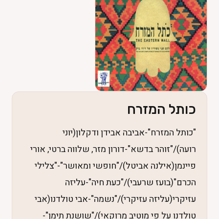
כותל המזרח
"כותל המזרח"-אביבה אבידן ודקלון(יוני
רועה)/"זוהר בדשא"-דורון מזר, שלווה ברטי, אורי
פיינמן(אילנה אביטל)/"חופשי ומאושר"-"צלילי
הכרם"(בועז שרעבי)/"כעת חיה"-עליזה
עזיקרי(עליזה עזיקרי)/"נשמה"-אבי טולדנו(אבי
טולדנו על פי מוטיב מרוקאי)/"שושנת תימן"-