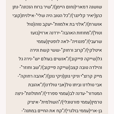
שושנה דמארי(נחום היימן)/"שיר ברוח הנכונה"-נתן
כהן(יאיר קלינגר)/"כל הטוב היה שלי"-אילנית(קובי
אושרת)/"אלני בת אלמוות"-יעקב נווה(טול
וטול)/"מחוזות האהבה"-ירדנה ארזי(בועז
שרעבי)/"פנטזיה"-לאה לופטין(עממי
איטלקי)/"קרוב ורחוק"-ששי קשת ונירה
גל(שייקה פייקוב)/"אנשים בעולם יש"-נירה גל
והילדה טובה קצב(שייקה פייקוב)/"שב וחוזר"-
מייק קרוצ"י וניקי גונן(ניקי גונן)/"אהבה רחוקה"-
אבי טולדנו וביתו טל(אבי טולדנו)/"אהובת
המטדור"-עדנה לב(עממי ספרדי)/"חתולונת"-ניצה
טרמין(עממי פורטוגלי)/"השולמית"-איציק
בן-ארי(עממי בולגרי)/"קח את החיים במתנה"-