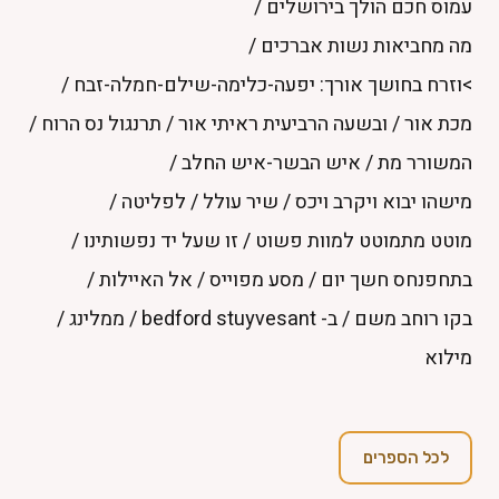
עמוס חכם הולך בירושלים
/
מה מחביאות נשות אברכים
/
>וזרח בחושך אורך: יפעה-כלימה-שילם-חמלה-זבח
/
מכת אור
/
ובשעה הרביעית ראיתי אור
/
תרנגול נס הרוח
/
המשורר מת
/
איש הבשר-איש החלב
/
מישהו יבוא ויקרב ויכס
/
שיר עולל
/
לפליטה
/
מוטט מתמוטט למוות פשוט
/
זו שעל יד נפשותינו
/
בתחפנחס חשך יום
/
מסע מפוייס
/
אל האיילות
/
בקו רוחב משם
/
ב- bedford stuyvesant
/
ממלינג
/
מילוא
לכל הספרים