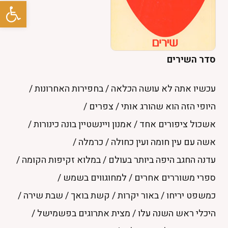
פתח סרגל
פרוייקטים +
טלוויזיה +
סדר השירים
גלריות
עכשיו אתה לא עושה הכלאה
/
בחפירות האחרונות
/
ספר אורחים
היופי הזה הוא שהורג אותי
/
צפרים
/
אשכול ציפורים אחד
/
אמנון ויינשטיין בונה כינורות
/
צרו קשר
אשה עם עין חומה ועין כחולה
/
כרמלה
/
עדנה החגב היפה ביותר בעולם
/
במלוא זקיפות הקומה
/
ספרי משוררים אחרים
/
למחוגווים בשמש
/
⚲
English
כמשפט יריחו
/
באור יקרות
/
קשת בואך
/
שבת שירה
/
היכלי ראש השנה עלו
/
מצית אתרוגים בפשמישל
/