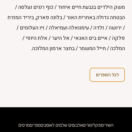
משק הילדים בגבעת חיים איחוד
/
כנף רננים נעלסה
/
הבטחה גדולה באחרית האור
/
בלונה פארק, ביריד המזרח
/
ירושה
/
זלדה
/
עימנואלה ועמיאלה
/
זיו העלומים
/
פלקה
/
איים בים האגאי
/
אל היער
/
אלת היופי
/
המלכה
/
חייל המשמר
/
בחצר ארמון המלוכה.
לכל הספרים
השירים
תקליטורים
אלבומים שלמים לאומנים
ספרים
סרטים