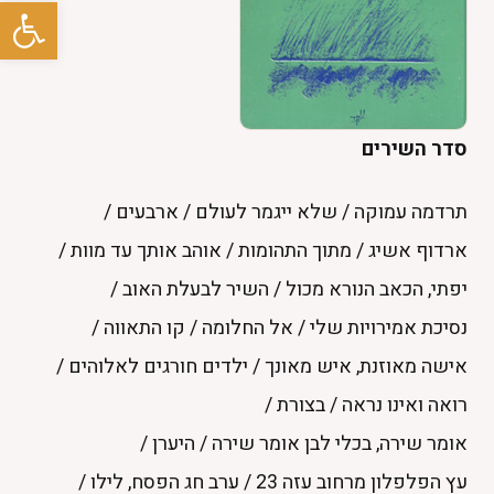
פתח סרגל
פרוייקטים +
טלוויזיה +
סדר השירים
גלריות
תרדמה עמוקה
/
שלא ייגמר לעולם
/
ארבעים
/
ספר אורחים
ארדוף אשיג
/
מתוך התהומות
/
אוהב אותך עד מוות
/
צרו קשר
יפתי, הכאב הנורא מכול
/
השיר לבעלת האוב
/
נסיכת אמירויות שלי
/
אל החלומה
/
קו התאווה
/
אישה מאוזנת, איש מאונך
/
ילדים חורגים לאלוהים
/
⚲
English
רואה ואינו נראה
/
בצורת
/
אומר שירה, בכלי לבן אומר שירה
/
היערן
/
עץ הפלפלון מרחוב עזה 23
/
ערב חג הפסח, לילו
/