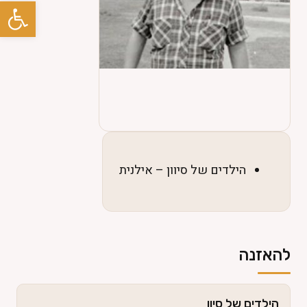
פתח סרגל
פרוייקטים +
טלוויזיה +
גלריות
ספר אורחים
הילדים של סיוון – אילנית
צרו קשר
⚲
English
להאזנה
הילדים של סיון