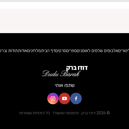
טורים
אלבומים שלמים לאומנים
ספרים
סרטים
דף הבית
מלחינים
אודות
תודות וברכ
שתפו אותי
© 2026 דודו ברק · פזמונאי ומשורר · כל הזכויות שמורות