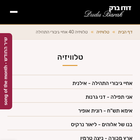
דף הבית
דף הבית
»
טלוויזיה
»
טלוויזיה 40 אחיי גיבורי התהילה
ש
h
אודות +
טלוויזיה
י
ר
ה
ח
ו
ד
ש
-
s
o
n
g
o
f
t
h
e
m
o
n
t
השירים +
אחיי גיבורי התהילה - אילנית
ספרים
אני תפילה - דני גרנות
תקליטורים +
אימא תש"ח - רונית אופיר
בנו של אלוהים - ליאור נרקיס
מלחינים
ארץ מכורה - ניצה טרמין