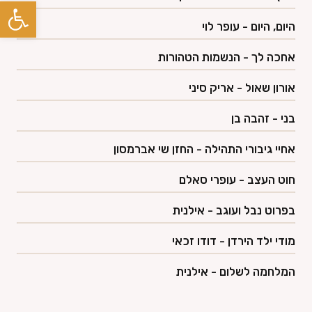
פתח סרגל
פרוייקטים +
היום, היום - עופר לוי
טלוויזיה +
אחכה לך - הנשמות הטהורות
אורון שאול - אריק סיני
גלריות
בני - זהבה בן
ספר אורחים
אחיי גיבורי התהילה - החזן שי אברמסון
צרו קשר
חוט העצב - עופרי סאלם
בפרוט נבל ועוגב - אילנית
מודי ילד הירדן - דודו זכאי
⚲
English
המלחמה לשלום - אילנית