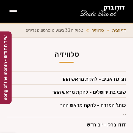
דף הבית
דף הבית
»
טלוויזיה
»
טלוויזיה 33 ביצועים וסרטונים נדירים
ש
h
אודות +
טלוויזיה
י
ר
ה
ח
ו
ד
ש
-
s
o
n
g
o
f
t
h
e
m
o
n
t
השירים +
חגיגת אביב - להקת מראש ההר
ספרים
שובי בת ירושלים - להקת מראש ההר
תקליטורים +
כותל המזרח - להקת מראש ההר
. .
מלחינים
דודו ברק - יום חדש
.