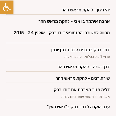
פתח סרגל
פרוייקטים +
יהי רצון - להקת מראש ההר
טלוויזיה +
אהבת איתמר בן אבי - להקת מראש ההר
מחווה למשורר והפזמונאי דודו ברק - אולפן 24 - 2015
גלריות
.
דודו ברק בתכנית לכבוד נתן יונתן
ספר אורחים
ערוץ 1 של הטלוויזיה הישראלית
צרו קשר
דרך ישנה - להקת מראש ההר
שירת רבים - להקת מראש ההר
דליה מזור מארחת את דודו ברק
⚲
English
אשר נפרד מנעמי שמר ביום לכתה .
ערב הוקרה לדודו ברק ב"ראש העין"