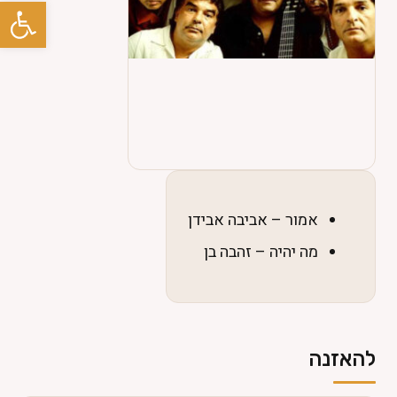
פתח סרגל
פרוייקטים +
טלוויזיה +
גלריות
ספר אורחים
אמור – אביבה אבידן
צרו קשר
מה יהיה – זהבה בן
⚲
English
להאזנה