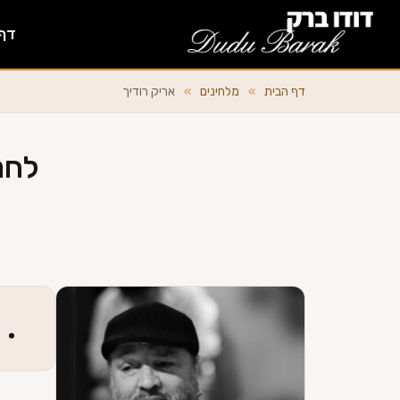
דף
דף הבית
»
מלחינים
»
אריק רודיך
לחנ