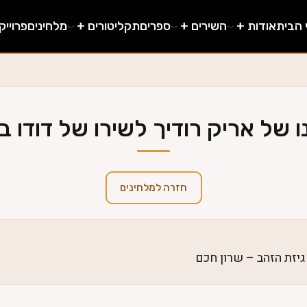
 הבית
אודות +
השירים +
ספרים
תקליטורים +
מלחינים
פרוייק
ו של אריק רודיך לשירו של דודו ב
חזרה למלחינים
גיזת הזהב – שרון חכם