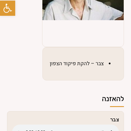
פתח סרגל
פרוייקטים +
טלוויזיה +
גלריות
ספר אורחים
צבר – להקת פיקוד הצפון
צרו קשר
להאזנה
⚲
English
צבר